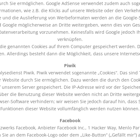
durch Sie ermöglichen. Google AdSense verwendet zudem auch soge
rmationen, wie z.B. die Klicks auf unsere Website oder den Verkehr
se und die Auslieferung von Werbeformaten werden an die Google-S
 Google möglicherweise an Dritte weitergeben, wenn dies von Geset
 Datenverarbeitung vorzunehmen. Keinesfalls wird Google jedoch I
verknüpfen.
s die genannten Cookies auf Ihrem Computer gespeichert werden. 
Allerdings besteht dann die Möglichkeit, dass unsere Internetsei
Piwik
sedienst Piwik. Piwik verwendet sogenannte „Cookies“. Das sind 
r Website durch Sie ermöglichen. Dazu werden die durch den Cook
f unserem Server gespeichert. Die IP-Adresse wird vor der Speiche
über die Benutzung dieser Website werden nicht an Dritte weiterg
ser-Software verhindern; wir weisen Sie jedoch darauf hin, dass S
Funktionen dieser Website vollumfänglich werden nutzen können.
Facebook
zwerks Facebook, Anbieter Facebook Inc., 1 Hacker Way, Menlo Park,
 Sie an dem Facebook-Logo oder dem „Like-Button“ („Gefällt mir“) a