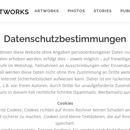
RTWORKS
ARTWORKS
PHOTOS
STORIES
PUB
Datenschutzbestimmungen
können diese Website ohne Angaben personenbezogener Daten nu
aten erhoben werden, erfolgt dies – soweit möglich – auf freiwillige
ufe im Webshop, Teilnahmen an Ausschreibungen oder Einsendung
all werden diese Daten nicht ohne Ihre Zustimmung an Dritte wei
nternet Sicherheitslücken aufweisen kann. Daher ist ein lückenlose
, z.B. von freien Autoren, durch Dritte für unaufgeforderte Zuse
uns in diesem Fall rechtliche Schritte (Spammails, Werbemails) aus
Cookies
nte Cookies. Cookies richten auf Ihrem Rechner keinen Schaden an
d sicherer zu machen. Cookies sind kleine Textdateien, die auf I
speichert.
 sind so genannte „Session-Cookies“. Sie werden nach Ende Ihres 