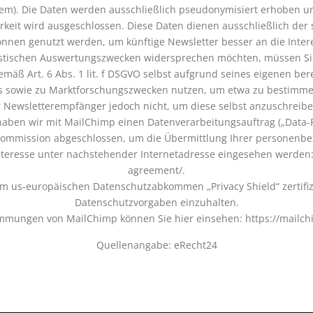
tem). Die Daten werden ausschließlich pseudonymisiert erhoben u
rkeit wird ausgeschlossen. Diese Daten dienen ausschließlich der
önnen genutzt werden, um künftige Newsletter besser an die Int
istischen Auswertungszwecken widersprechen möchten, müssen Si
äß Art. 6 Abs. 1 lit. f DSGVO selbst aufgrund seines eigenen ber
es sowie zu Marktforschungszwecken nutzen, um etwa zu bestimm
 Newsletterempfänger jedoch nicht, um diese selbst anzuschreiben
haben wir mit MailChimp einen Datenverarbeitungsauftrag („Data-P
Kommission abgeschlossen, um die Übermittlung Ihrer personenb
nteresse unter nachstehender Internetadresse eingesehen werden
agreement/.
 us-europäischen Datenschutzabkommen „Privacy Shield“ zertifizie
Datenschutzvorgaben einzuhalten.
mmungen von MailChimp können Sie hier einsehen: https://mailchi
Quellenangabe: eRecht24