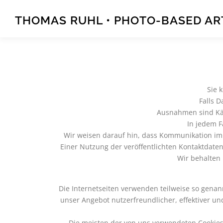
Zum
Inhalt
THOMAS RUHL • PHOTO-BASED A
springen
Sie 
Falls D
Ausnahmen sind Kä
In jedem F
Wir weisen darauf hin, dass Kommunikation im I
Einer Nutzung der veröffentlichten Kontaktdaten
Wir behalten 
Die Internetseiten verwenden teilweise so genan
unser Angebot nutzerfreundlicher, effektiver un
Die meisten der von uns verwendeten Cookies