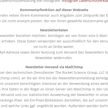
 Datenschutzerklärung von Instagram:
Instagram Datenschutzerklä
Kommentarfunktion auf dieser Webseite
werden neben Ihrem Kommentar auch Angaben zum Zeitpunkt der Er
 Sie nicht anonym posten, der von Ihnen gewählte Nutzername ge
Newsletterdaten
wsletter beziehen möchten, benötigen wir von Ihnen eine E-Mai
t erhoben. Diese Daten verwenden wir ausschließlich für den Ver
sie nicht an Dritte weiter.
E-Mail-Adresse sowie deren Nutzung zum Versand des Newsletters kö
Newsletter widerrufen.
Newsletter-Versand via MailChimp
ber den technischen Dienstleister The Rocket Science Group, LLC 
lchimp.com/), an die wir Ihre bei der Newsletteranmeldung bereitg
 dient unserem berechtigten Interesse an der Verwendung eines we
ss Ihre Daten in der Regel an einen Server von MailChimp in den U
ersand und zur statistischen Auswertung der Newsletter in unse
kings-Pixel, die Ein-Pixel-Bilddateien darstellen, die auf unserer
 und welche Links ggf. angeklickt wurden. Außerdem werden techni