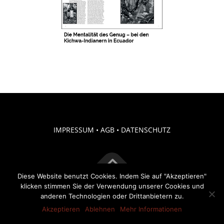
IMPRESSUM
•
AGB
•
DATENSCHUTZ
Diese Website benutzt Cookies. Indem Sie auf "Akzeptieren"
klicken stimmen Sie der Verwendung unserer Cookies und
Copyright © 2026 Thomas Ruhl • Photo-Based Artworks
–
anderen Technologien oder Drittanbietern zu.
OnePress
Theme von FameThemes
Akzeptieren
Ablehnen
Mehr Informationen