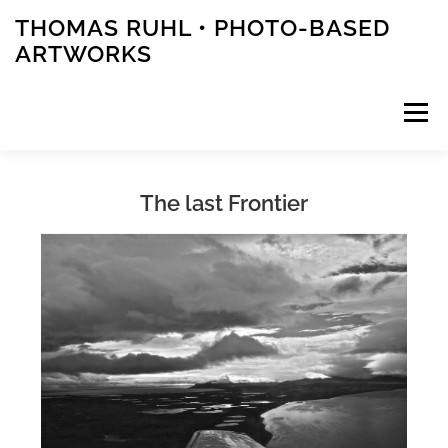
Zum
THOMAS RUHL • PHOTO-BASED
Inhalt
ARTWORKS
springen
Menü
ARTWORKS
PHOTOS
STORIES
The last Frontier
PUBLICATIONS
EVENTS
ABOUT
CONTACT
PRESS