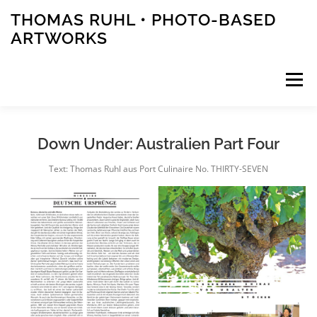
Zum
THOMAS RUHL • PHOTO-BASED
Inhalt
ARTWORKS
springen
Menü
ARTWORKS
PHOTOS
STORIES
Down Under: Australien Part Four
Text: Thomas Ruhl aus Port Culinaire No. THIRTY-SEVEN
PUBLICATIONS
EVENTS
ABOUT
CONTACT
PRESS