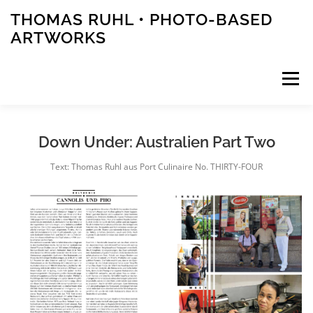
Zum
THOMAS RUHL • PHOTO-BASED
Inhalt
ARTWORKS
springen
Menü
ARTWORKS
PHOTOS
STORIES
Down Under: Australien Part Two
Text: Thomas Ruhl aus Port Culinaire No. THIRTY-FOUR
PUBLICATIONS
EVENTS
ABOUT
CONTACT
PRESS